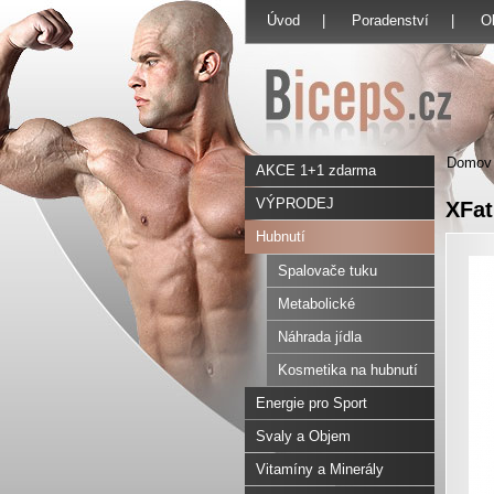
Úvod
|
Poradenství
|
O
Domov
AKCE 1+1 zdarma
VÝPRODEJ
XFat
Hubnutí
Spalovače tuku
Metabolické
odbourávací tuku
Náhrada jídla
Kosmetika na hubnutí
Energie pro Sport
Svaly a Objem
Vitamíny a Minerály