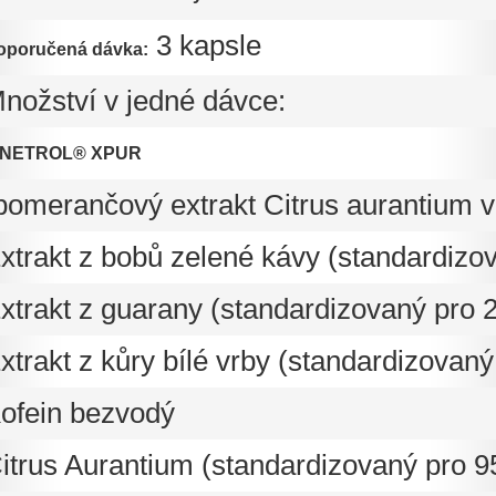
3 kapsle
oporučená dávka:
nožství v jedné dávce:
INETROL® XPUR
pomerančový extrakt Citrus aurantium va
xtrakt z bobů zelené kávy (standardizo
xtrakt z guarany (standardizovaný pro 
xtrakt z kůry bílé vrby (standardizovaný
ofein bezvodý
itrus Aurantium (standardizovaný pro 9