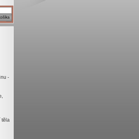
košíka
inu -
e,
 těla