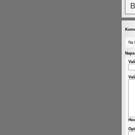
B
Kome
Na 
Napsa
Vaš
Vaš
Hod
Opi