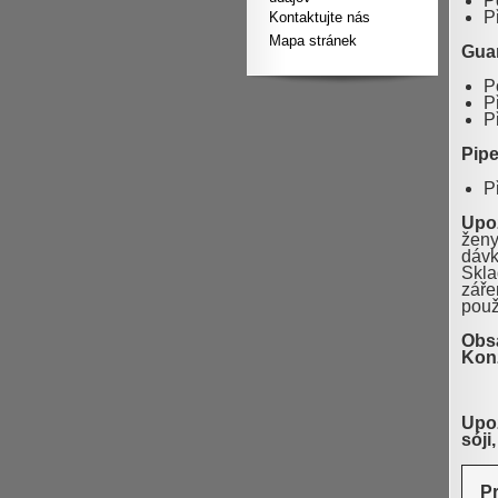
P
P
Kontaktujte nás
Mapa stránek
Gua
P
P
P
Pipe
P
Upo
ženy
dávk
Skla
záře
použ
Obsa
Konz
Upoz
sóji
P