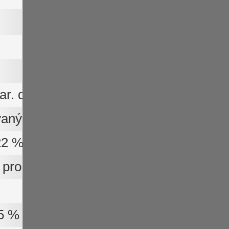
r. dulcis, grepový extrakt Citrus grandi
vaný pro 50 % chlorogenové kyseliny - C
22 % kofein)
 pro 15 % salicin)
5 % synefrin)