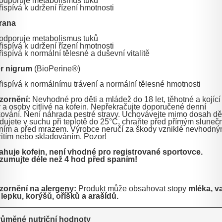
odporuje metabolismus tuků
řispívá k udržení řízení hmotnosti
rana
odporuje metabolismus tuků
řispívá k udržení řízení hmotnosti
řispívá k normální tělesné a duševní vitalitě
r nigrum
(BioPerine®)
řispívá k normálnímu trávení a normální tělesné hmotnosti
zornění:
Nevhodné pro děti a mládež do 18 let, těhotné a kojící
 a osoby citlivé na kofein. Nepřekračujte doporučené denní
ování. Není náhrada pestré stravy. Uchovávejte mimo dosah dět
dujete v suchu při teplotě do 25°C, chraňte před přímým sluneč
ním a před mrazem. Výrobce neručí za škody vzniklé nevhodn
itím nebo skladováním. Pozor!
huje kofein, není vhodné pro registrované sportovce.
umujte déle než 4 hod před spaním!
ornění na alergeny:
Produkt může obsahovat stopy
mléka, va
, lepku, korýšů, oříšků a arašídů.
růměné nutriční hodnoty