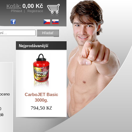
0,00 Kč
Košík:
Přihlásit
|
Registrace
Hľadať
Nejprodávanější
oceno
CarboJET Basic
3000g.
794,50 Kč
0
dě