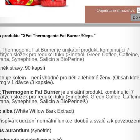
Objednané množství:
Do 
s produktu "XFat Thermogenic Fat Burner 90cps."
 Thermogenic Fat Burner je unikátní produkt, kombinující 7
žitých složek pro redukci tuku (Sinetrol, Green Coffee, Caffeine,
ana, Synephrine, Salicin a BioPerine)
něk stravy. 90 kapslí
huje kofein – není vhodné pro děti a těhotné ženy. (Obsah kofe
mg v 1 dávce /3 kapsle/).
t Thermogenic Fat Burner
je unikátní produkt, kombinující 7
žitých složek pro redukci tuku (Sinetrol®, Green Coffee, Caffein
ana, Synephrine, Salicin a BioPerine®)
x alba
(White Willow Bark Extract)
řispívá k udržení normální funkce kloubů a svalů a k povzbuzení
us aurantium
(synefrin)