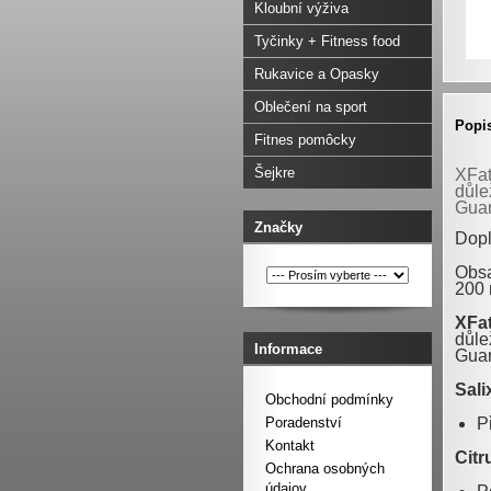
Kloubní výživa
Tyčinky + Fitness food
Rukavice a Opasky
Oblečení na sport
Popi
Fitnes pomôcky
Šejkre
XFat
důle
Guar
Značky
Dopl
Obsa
200 
XFa
důle
Informace
Guar
Sali
Obchodní podmínky
P
Poradenství
Kontakt
Citr
Ochrana osobných
údajov