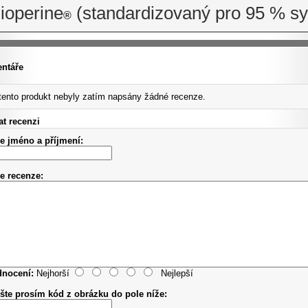
ioperine
(standardizovaný pro 95 % sy
®
ntáře
tento produkt nebyly zatím napsány žádné recenze.
t recenzi
e jméno a příjmení:
e recenze:
nocení:
Nejhorší
Nejlepší
šte prosím kód z obrázku do pole níže: