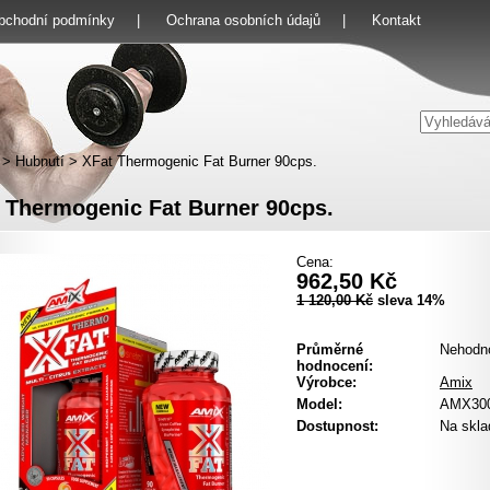
bchodní podmínky
|
Ochrana osobních údajů
|
Kontakt
>
Hubnutí
>
XFat Thermogenic Fat Burner 90cps.
 Thermogenic Fat Burner 90cps.
Cena:
962,50 Kč
1 120,00 Kč
sleva 14%
Průměrné
Nehodn
hodnocení:
Výrobce:
Amix
Model:
AMX30
Dostupnost:
Na skla