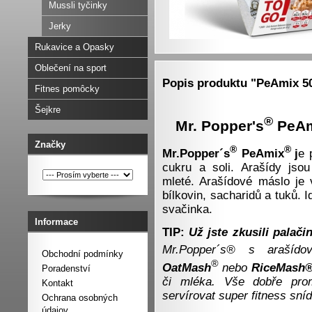
Mussli tyčinky
Jerky
Rukavice a Opasky
Oblečení na sport
Popis produktu "PeAmix 50
Fitnes pomôcky
Šejkre
®
Mr. Popper's
PeAm
Značky
®
®
Mr.Popper´s
PeAmix
j
e 
cukru a soli. Arašídy jso
mleté. Arašídové máslo je 
bílkovin, sacharidů a tuků. 
svačinka.
Informace
TIP:
Už jste zkusili palač
Mr.Popper´s® s araší
Obchodní podmínky
®
OatMash
nebo
RiceMash
Poradenství
či mléka. Vše dobře prom
Kontakt
servírovat super fitness sníd
Ochrana osobných
údajov