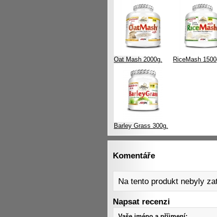
Oat Mash 2000g.
RiceMash 1500
Barley Grass 300g.
Komentáře
Na tento produkt nebyly z
Napsat recenzi
Vaše jméno a příjmení: