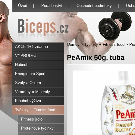
Úvod
|
Poradenství
|
Obchodní podmínky
|
Ochr
Domov
>
Tyčinky + Fitness food
>
Pe
AKCE 1+1 zdarma
VÝPRODEJ
PeAmix 50g. tuba
Hubnutí
Energie pro Sport
Svaly a Objem
Vitamíny a Minerály
Kloubní výživa
Tyčinky + Fitness food
Fitness jídlo
Proteinové tyčinky