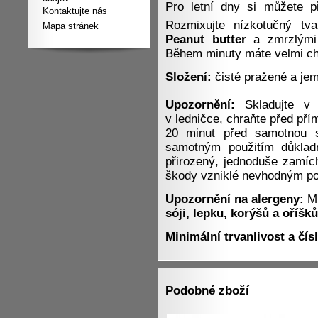
Pro letní dny si můžete př
Kontaktujte nás
Rozmixujte nízkotučný t
Mapa stránek
Peanut butter
a zmrzlými 
Během minuty máte velmi ch
Složení:
čisté pražené a je
Upozornění:
Skladujte v 
v ledničce, chraňte před p
20 minut před samotnou s
samotným použitím důkladn
přirozený, jednoduše zamíc
škody vzniklé nevhodným po
Upozornění na alergeny:
Mů
sóji, lepku, korýšů a oříšků
Minimální trvanlivost a čís
Podobné zboží