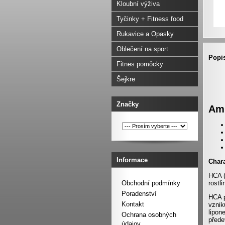
Kloubní výživa
Tyčinky + Fitness food
Rukavice a Opasky
Oblečení na sport
Popi
Fitnes pomôcky
Šejkre
Značky
Ami
Informace
Chara
HCA (
rostl
Obchodní podmínky
Poradenství
HCA p
Kontakt
vznik
lipon
Ochrana osobných
přede
údajov