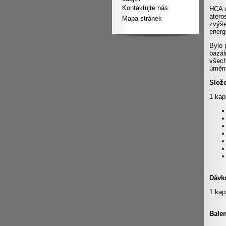
Kontaktujte nás
HCA d
atero
Mapa stránek
zvýše
energ
Bylo 
bazál
všech
úměrn
Slož
1 kap
Dávk
1 kap
Bale