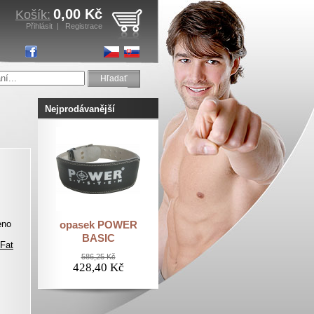
0,00 Kč
Košík:
Přihlásit
|
Registrace
Hľadať
Nejprodávanější
eno
opasek POWER
BASIC
 Fat
586,25 Kč
428,40 Kč