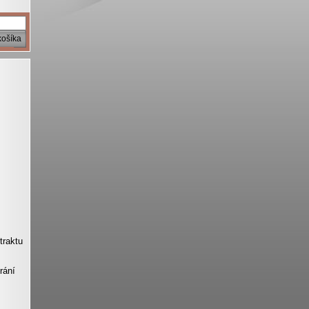
košíka
traktu
rání