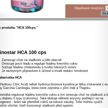
Objednané množství:
Do 
s produktu "HCA 100cps."
nostar HCA 100 cps
Zamezuje chuti na sladkosti a jídlo obecně
Omezuje pocit hladu a reguluje hladinu krevního cukru
Snižuje hladinu cholesterolu a tvorbu tukových rezerv
Je nezbytným přípravkem k účinné a trvalé redukci hmotnosti
kteristika HCA
Hydroxy Citric Acid) neboli hydroxycitronová kyselina je látka získavaná z ex
iny Garcinia Cambogia, která roste zejména v jižní Indii a Thajsku.
omáhá regulovat hladinu krevního cukru a tím omezuje chuť na sladkosti a b
u diabetu II.typu (cukrovky). Také blokuje některé enzymy podílející se na
eogenezi - brání tak přeměně cukrů na tukové zásoby. Toho mohou využít
vším všichni, kteří konzumují sladkosti před spaním.