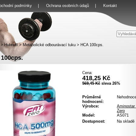
bchodní podmínky
|
Ochrana osobních údajů
|
Kontakt
>
Hubnutí
>
Metabolické odbourávací tuku
>
HCA 100cps.
100cps.
Cena:
418,25 Kč
569,45 Kč
sleva 26%
Průměrné
Nehodnoc
hodnocení:
Výrobce:
Aminostar
Zero
Model:
AS071
Dostupnost:
Na skladě