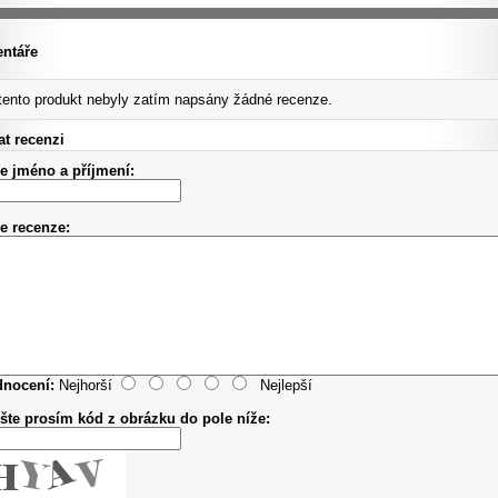
ntáře
tento produkt nebyly zatím napsány žádné recenze.
t recenzi
e jméno a příjmení:
e recenze:
nocení:
Nejhorší
Nejlepší
šte prosím kód z obrázku do pole níže: