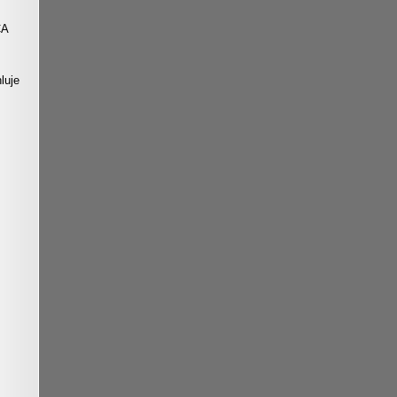
CA
luje