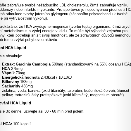
ále zabraňuje tvorbě nežádoucího LDL cholesterolu, čímž zabraňuje vzniku
sklerozy nebo infarktu myokardu. Pro sportovce je nepochybnou předností H
ná stimulace tvorby jaterního glykogenu (zásobního polysacharidu k tvorbě
ie při vytrvalostním výkonu).
prokázáno, že HCA zvyšuje termogenezi (tvorbu tepla) organismu, čímž zrych
ní metabolismus a výdej energie v klidu. To může být výhodné zejména pro
ny, kteří potřebují snížit svoji hmotnost, ale ze zdravotních důvodů nemohou
ě tomu zvýšit pohybovou aktivitu.
ení HCA Liquid
sle obsahuje:
Extrakt Garcinia Cambogia
500mg (standardizovaný na 55% obsahu HCA)
HCA
275mg
Vápník
70mg
Energetická
hodnota
2,43kcal / 10,10kJ
Bílkoviny
153mg
Sacharidy
436mg
želatina, voda, barviva (oxid titaničitý, azorubin, košenilová červeň, Sunset
yellow, tartrazin) látky protispékavé (oxid křemičitý, magnesium stearát)
ování HCA Liquid
sle 3x denně, užívejte asi 30 - 60 min před jídlem.
ní HCA:
100 kapslí