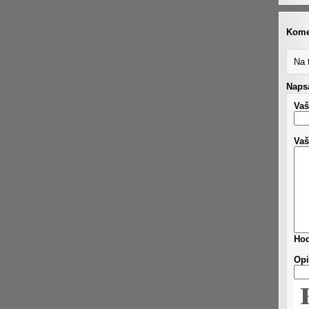
Kome
Na 
Napsa
Vaš
Vaš
Hod
Opi