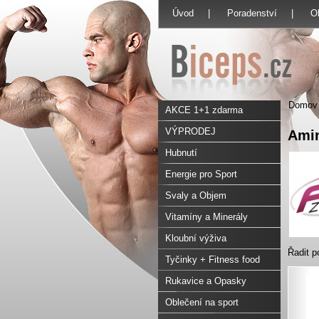
Úvod
|
Poradenství
|
O
Domov
AKCE 1+1 zdarma
VÝPRODEJ
Amin
Hubnutí
Energie pro Sport
Svaly a Objem
Vitamíny a Minerály
Kloubní výživa
Řadit p
Tyčinky + Fitness food
Rukavice a Opasky
Oblečení na sport