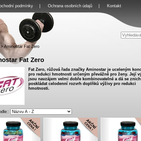
bchodní podmínky
|
Ochrana osobních údajů
|
Kontakt
>
Aminostar Fat Zero
ostar Fat Zero
Fat
Zero
,
růžová
řada značky
Aminostar
je
uceleným
kon
pro redukci
hmotnosti
určeným
převážně pro
ženy.
Její 
jsou navzájem
velmi dobře
kombinovatelné
a
dá se
znich
poskládat
celodenní
rozvrh
doplňků
výživy
pro redukci
hmotnosti.
odle::