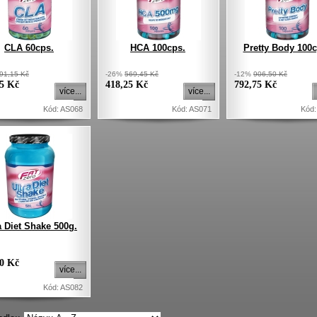
CLA 60cps.
HCA 100cps.
Pretty Body 100c
91,15 Kč
-26%
569,45 Kč
-12%
906,50 Kč
15 Kč
418,25 Kč
792,75 Kč
více...
více...
Kód: AS068
Kód: AS071
Kód:
a Diet Shake 500g.
40 Kč
více...
Kód: AS082