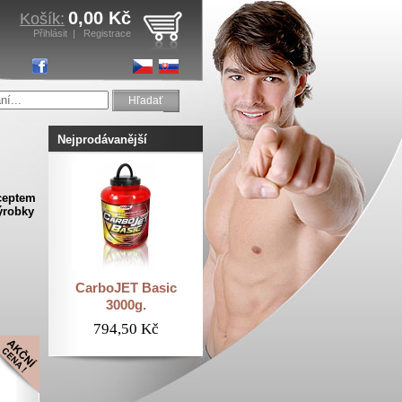
0,00 Kč
Košík:
Přihlásit
|
Registrace
Hľadať
Nejprodávanější
ceptem
výrobky
CarboJET Basic
3000g.
794,50 Kč