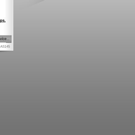
ps.
více...
 AS145