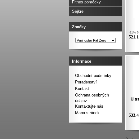
Fitnes pomôcky
Šejkre
Značky
-11%
5
521,
Informace
Obchodní podmínky
Poradenství
Kontakt
Ochrana osobných
Ultr
údajov
Kontaktujte nás
Mapa stránek
533,