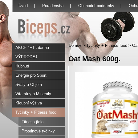
Úvod
|
Poradenství
|
Obchodní podmínky
|
Ochr
Domov
>
Tyčinky + Fitness food
>
Oa
AKCE 1+1 zdarma
VÝPRODEJ
Oat Mash 600g.
Hubnutí
Energie pro Sport
Svaly a Objem
Vitamíny a Minerály
Kloubní výživa
Tyčinky + Fitness food
Fitness jídlo
Proteinové tyčinky