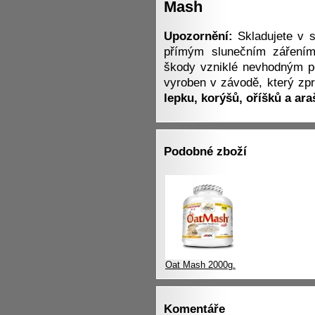
Upozornění:
Skladujete v s
přímým slunečním záření
škody vzniklé nevhodným p
vyroben v závodě, který zp
lepku, korýšů, oříšků a ara
Podobné zboží
Oat Mash 2000g.
Komentáře