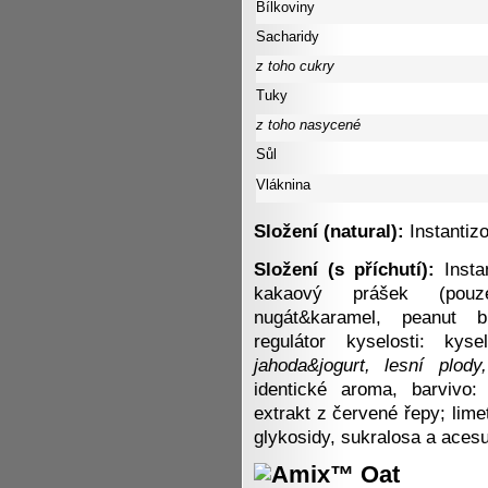
Bílkoviny
Sacharidy
z toho cukry
Tuky
z toho nasycené
Sůl
Vláknina
Složení (natural):
Instanti
Složení (s příchutí):
Insta
kakaový prášek (pouz
nugát&karamel, peanut bu
regulátor kyselosti: kyse
jahoda&jogurt, lesní plody,
identické aroma, barvivo:
extrakt z červené řepy; lime
glykosidy, sukralosa a aces