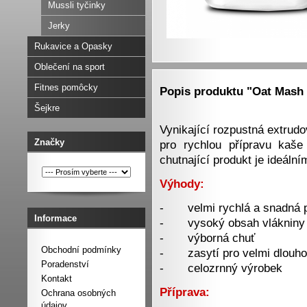
Mussli tyčinky
Jerky
Rukavice a Opasky
Oblečení na sport
Fitnes pomôcky
Popis produktu "Oat Mash 
Šejkre
Vynikající rozpustná extru
Značky
pro rychlou přípravu kaše
chutnající produkt je ideáln
Výhody:
- velmi rychlá a snadná p
Informace
- vysoký obsah vlákniny
- výborná chuť
Obchodní podmínky
- zasytí pro velmi dlouho
Poradenství
- celozrnný výrobek
Kontakt
Příprava:
Ochrana osobných
údajov