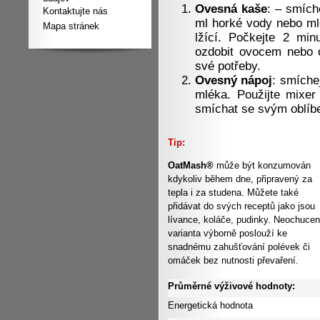
Ovesná kaše
: – smíc
Kontaktujte nás
ml horké vody nebo ml
Mapa stránek
lžící. Počkejte 2 mi
ozdobit ovocem nebo o
své potřeby.
Ovesný nápoj
: smíche
mléka. Použijte mixer 
smíchat se svým oblíb
Tip:
OatMash®
může být konzumován
kdykoliv během dne, připravený za
tepla i za studena. Můžete také
přidávat do svých receptů jako jsou
lívance, koláče, pudinky. Neochuce
varianta výborně poslouží ke
snadnému zahušťování polévek či
omáček bez nutnosti převaření.
Průměrné výživové hodnoty:
Energetická hodnota