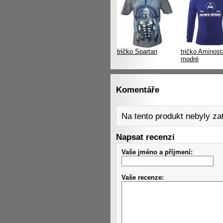
tričko Spartan
tričko Aminost
modré
Komentáře
Na tento produkt nebyly z
Napsat recenzi
Vaše jméno a příjmení:
Vaše recenze: