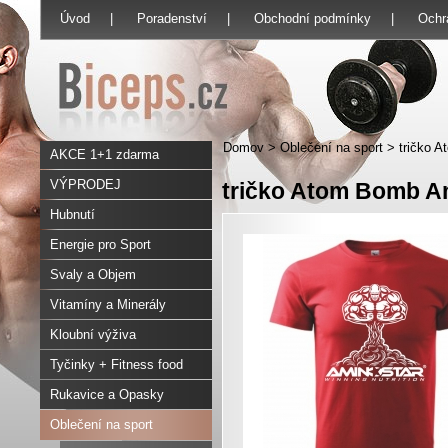
Úvod
|
Poradenství
|
Obchodní podmínky
|
Ochr
Domov
>
Oblečení na sport
>
tričko 
AKCE 1+1 zdarma
VÝPRODEJ
tričko Atom Bomb A
Hubnutí
Energie pro Sport
Svaly a Objem
Vitamíny a Minerály
Kloubní výživa
Tyčinky + Fitness food
Rukavice a Opasky
Oblečení na sport