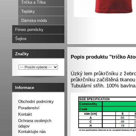
Trička a Tílka
Tepláky
Dámska móda
Fitnes pomôcky
Šejkre
Značky
Popis produktu "tričko A
Úzký lem průkrčníku z žebro
průkrčníku začištěná tkanou
Tubulární střih. 100% bavlna
Informace
Obchodní podmínky
Poradenství
Kontakt
Ochrana osobných
údajov
Kontaktujte nás