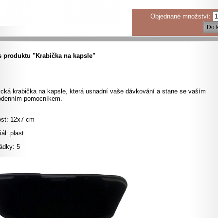
Objednané množství:
Do 
 produktu "Krabička na kapsle"
ická
krabička
na kapsle
,
která usnadní
vaše
dávkování a
stane se
vaším
odenním pomocníkem
.
ost: 12x7 cm
ál: plast
ádky: 5