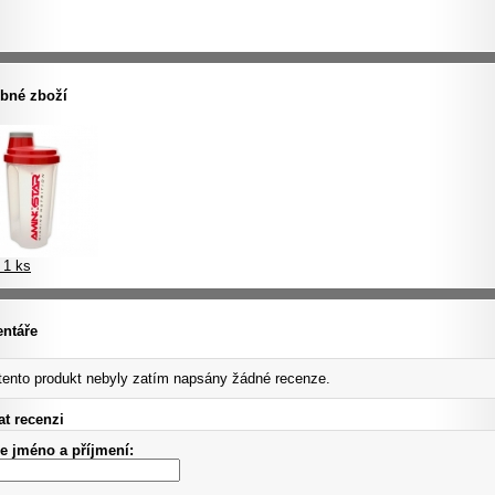
bné zboží
 1 ks
ntáře
tento produkt nebyly zatím napsány žádné recenze.
t recenzi
e jméno a příjmení: