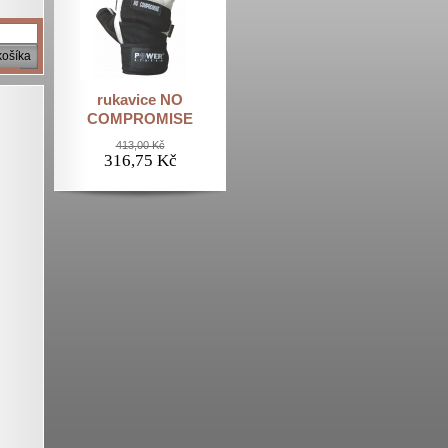
košíka
rukavice NO
COMPROMISE
413,00 Kč
316,75 Kč