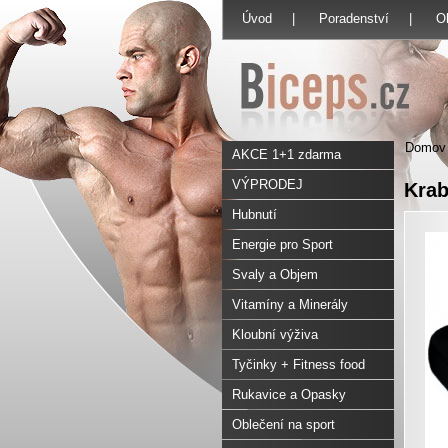
Úvod
|
Poradenství
|
O
Domov
AKCE 1+1 zdarma
VÝPRODEJ
Krab
Hubnutí
Energie pro Sport
Svaly a Objem
Vitamíny a Minerály
Kloubní výživa
Tyčinky + Fitness food
Rukavice a Opasky
Oblečení na sport