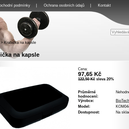
bchodní podmínky
|
Ochrana osobních údajů
|
Kontakt
>
Krabička na kapsle
ička na kapsle
Cena:
97,65 Kč
122,50 Kč
sleva 20%
Průměrné
Nehodn
hodnocení:
Výrobce:
BioTec
Model:
KOM04
Dostupnost:
Na skla