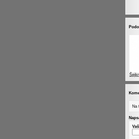
Podo
Šejkr
Kome
Na 
Napsa
Vaš