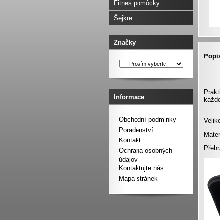
Fitnes pomôcky
Šejkre
Značky
Popis
Prakt
Informace
každ
Obchodní podmínky
Velik
Poradenství
Materi
Kontakt
Přehr
Ochrana osobných
údajov
Kontaktujte nás
Mapa stránek