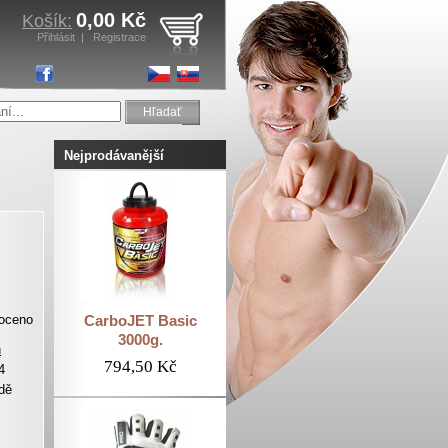
0,00 Kč
Košík:
Přihlásit
|
Registrace
Hľadať
Nejprodávanější
oceno
CarboJET Basic
3000g.
h
794,50 Kč
4
dě